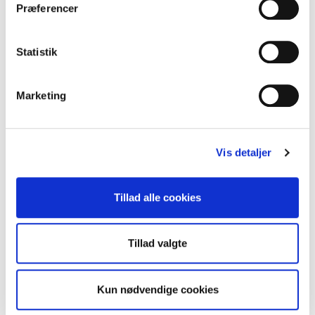
omgivelserne, I normalt ikke ville lægge
t
Præferencer
y
mærke til.
k
k
Statistik
Når I har betalt jeres tur online, modtager I en
e
v
kvittering, som I medbringer til
Marketing
a
afhentningsstedet:
l
g
Svendborg Turistkontor,
Havnepladsen 2,
Vis detaljer
5700 Svendborg
(
inden for åbningstid
).
Tillad alle cookies
GoMystery skal være afhentet senest 3
Tillad valgte
måneder efter køb.
Kun nødvendige cookies
I får udleveret en æske med alt, I skal bruge.