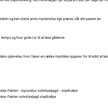
læske hos SuperBowling. Herfra bevæger I jer ud på en rute, der tager jer
t æsken og kan starte jeres mysterietur lige præcis, når det passer jer.
 tempo og hvor gode I er til at løse gåderne.
rs oplevelse, hvor I løser en række mystiske opgaver for til sidst at løs