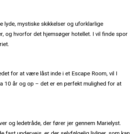
lyde, mystiske skikkelser og uforklarlige
, og hvorfor det hjemsøger hotellet. I vil finde spor
iet.
et for at være låst inde i et Escape Room, vil I
ra 10 år og op – det er en perfekt mulighed for at
ver og ledetråde, der fører jer gennem Marielyst.
fast undervejs, er der selvfølgelig livliner, som kan