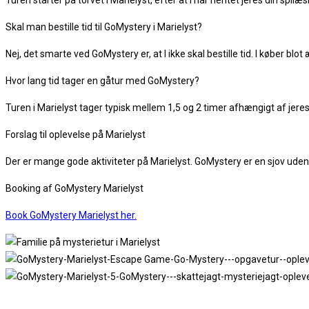
Turen starter på torvet i Marielyst, efter at I har hentet jeres din spi
Skal man bestille tid til GoMystery i Marielyst?
Nej, det smarte ved GoMystery er, at I ikke skal bestille tid. I køber blo
Hvor lang tid tager en gåtur med GoMystery?
Turen i Marielyst tager typisk mellem 1,5 og 2 timer afhængigt af jeres
Forslag til oplevelse på Marielyst
Der er mange gode aktiviteter på Marielyst. GoMystery er en sjov udendø
Booking af GoMystery Marielyst
Book GoMystery Marielyst her.
Anmeldelser