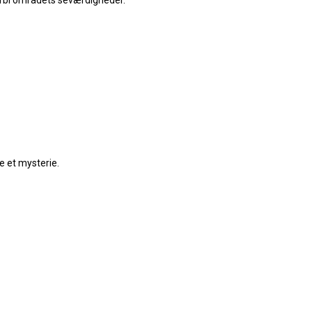
 forbi områdets seværdigheder.
e et mysterie.