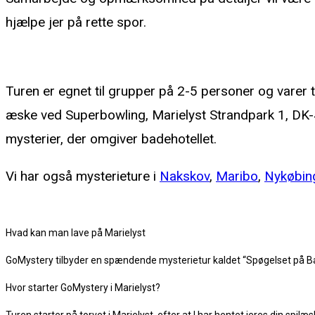
hjælpe jer på rette spor.
Hvordan fungerer GoMystery i Marielyst?
Turen er egnet til grupper på 2-5 personer og varer t
æske ved Superbowling, Marielyst Strandpark 1, DK-4
mysterier, der omgiver badehotellet.
Vi har også mysterieture i
Nakskov
,
Maribo
,
Nykøbin
KØB HER
Hvad kan man lave på Marielyst
GoMystery tilbyder en spændende mysterietur kaldet “Spøgelset på Bade
Hvor starter GoMystery i Marielyst?