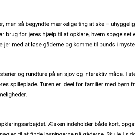
, men så begyndte mærkelige ting at ske – uhyggelige 
r brug for jeres hjælp til at opklare, hvem spøgelset er
pe jer med at løse gåderne og komme til bunds i myster
erier og rundture på en sjov og interaktiv måde. I sted
res spilleplade. Turen er ideel for familier med børn f
meligheder.
l opklaringsarbejdet. Æsken indeholder både kort, opga
n til at finde løsningerne på gåderne. Skulle I sidde 