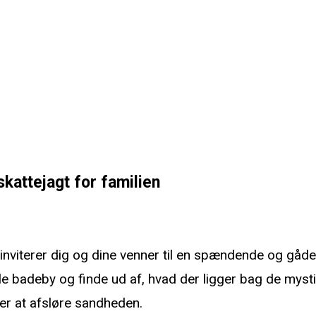
skattejagt for familien
t om spøgelset på badehotellet
ry inviterer dig og dine venner til en spændende og gåd
le badeby og finde ud af, hvad der ligger bag de myst
er at afsløre sandheden.