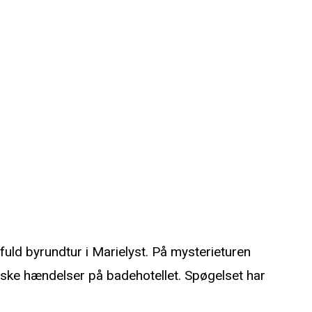
efuld byrundtur i Marielyst. På mysterieturen
iske hændelser på badehotellet. Spøgelset har