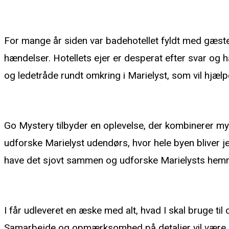
Løs gåderne og hjælp badehotellets ejer
For mange år siden var badehotellet fyldt med gæster
hændelser. Hotellets ejer er desperat efter svar og ha
og ledetråde rundt omkring i Marielyst, som vil hjæl
En unik oplevelse for hele familien i Marielyst
Go Mystery tilbyder en oplevelse, der kombinerer myst
udforske Marielyst udendørs, hvor hele byen bliver je
have det sjovt sammen og udforske Marielysts hem
Sjov aktivitet til sommerhusturen på Falster
I får udleveret en æske med alt, hvad I skal bruge ti
Samarbejde og opmærksomhed på detaljer vil være nøgle