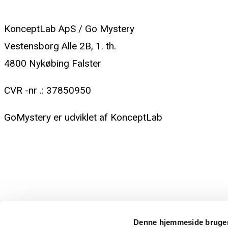
ADRESSE:
KonceptLab ApS / Go Mystery
Vestensborg Alle 2B, 1. th.
4800 Nykøbing Falster
CVR -nr .: 37850950
GoMystery er udviklet af KonceptLab
www.konceptlab.dk
E-mail:
kim@konceptlab.dk
Telefon:
Denne hjemmeside bruger