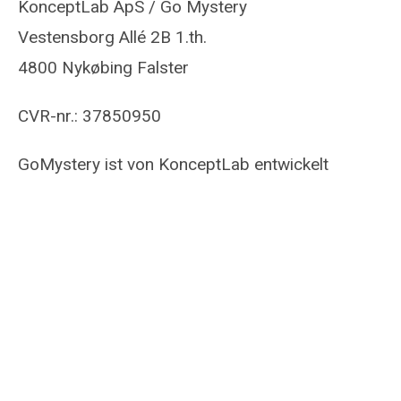
KonceptLab ApS / Go Mystery
Vestensborg Allé 2B 1.th.
4800 Nykøbing Falster
CVR-nr.: 37850950
GoMystery ist von KonceptLab entwickelt
www.konc
E-mail:
kim@konceptlab.dk
Telefon:
+45 93 88 22 48
FINDEN SIE UNS AUF::