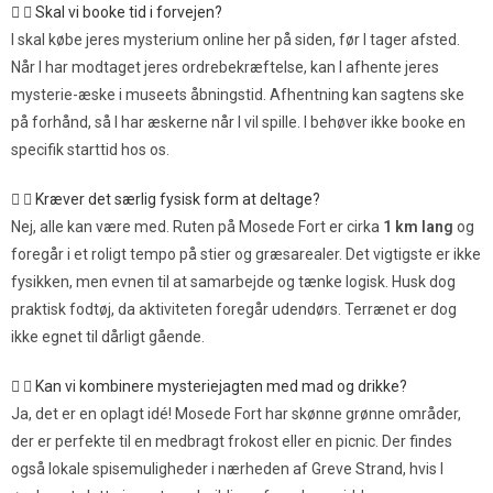
Skal vi booke tid i forvejen?
I skal købe jeres mysterium online her på siden, før I tager afsted.
Når I har modtaget jeres ordrebekræftelse, kan I afhente jeres
mysterie-æske i museets åbningstid. Afhentning kan sagtens ske
på forhånd, så I har æskerne når I vil spille. I behøver ikke booke en
specifik starttid hos os.
Kræver det særlig fysisk form at deltage?
Nej, alle kan være med. Ruten på Mosede Fort er cirka
1 km lang
og
foregår i et roligt tempo på stier og græsarealer. Det vigtigste er ikke
fysikken, men evnen til at samarbejde og tænke logisk. Husk dog
praktisk fodtøj, da aktiviteten foregår udendørs. Terrænet er dog
ikke egnet til dårligt gående.
Kan vi kombinere mysteriejagten med mad og drikke?
Ja, det er en oplagt idé! Mosede Fort har skønne grønne områder,
der er perfekte til en medbragt frokost eller en picnic. Der findes
også lokale spisemuligheder i nærheden af Greve Strand, hvis I