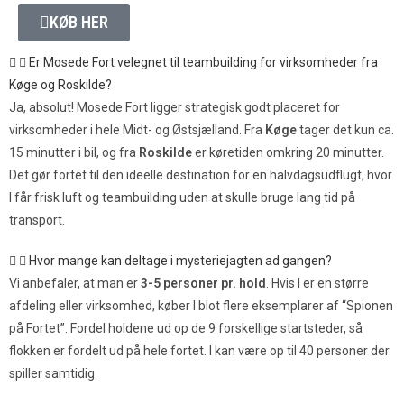
KØB HER
Er Mosede Fort velegnet til teambuilding for virksomheder fra
Køge og Roskilde?
Ja, absolut! Mosede Fort ligger strategisk godt placeret for
virksomheder i hele Midt- og Østsjælland. Fra
Køge
tager det kun ca.
15 minutter i bil, og fra
Roskilde
er køretiden omkring 20 minutter.
Det gør fortet til den ideelle destination for en halvdagsudflugt, hvor
I får frisk luft og teambuilding uden at skulle bruge lang tid på
transport.
Hvor mange kan deltage i mysteriejagten ad gangen?
Vi anbefaler, at man er
3-5 personer pr. hold
. Hvis I er en større
afdeling eller virksomhed, køber I blot flere eksemplarer af “Spionen
på Fortet”. Fordel holdene ud op de 9 forskellige startsteder, så
flokken er fordelt ud på hele fortet. I kan være op til 40 personer der
spiller samtidig.