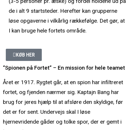
(3-5 personer pr. æske) og fordel holdene ud på
de i alt 9 startsteder. Herefter kan grupperne
løse opgaverne i vilkårlig rækkefølge. Det gør, at
I kan bruge hele fortets område.
KØB HER
“Spionen på Fortet” – En mission for hele teamet
Året er 1917. Rygtet går, at en spion har infiltreret
fortet, og fjenden nærmer sig. Kaptajn Bang har
brug for jeres hjælp til at afsløre den skyldige, før
det er for sent. Undervejs skal I løse
hjernevridende gåder og tolke spor, der er gemt i