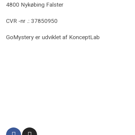
4800 Nykøbing Falster
CVR -nr .: 37850950
GoMystery er udviklet af KonceptLab
www.konceptlab.dk
E-mail:
kim@konceptlab.dk
Telefon:
+45 93 88 22 48
FIND OS PÅ: