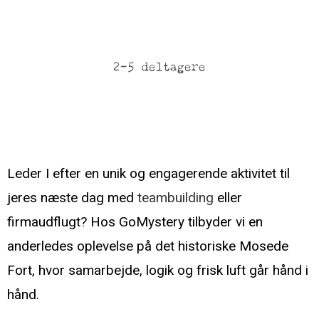
2-5 deltagere
Teambuilding på Mosede Fort – Løs mysteriet
sammen med GoMystery
Leder I efter en unik og engagerende aktivitet til
jeres næste dag med
teambuilding
eller
firmaudflugt? Hos GoMystery tilbyder vi en
anderledes oplevelse på det historiske Mosede
Fort, hvor samarbejde, logik og frisk luft går hånd i
hånd.